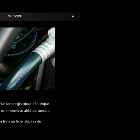
SERVICE
delar som originaldelar från Mopar.
t och motsvarar alltid den senaste
te finns på lager skickas de