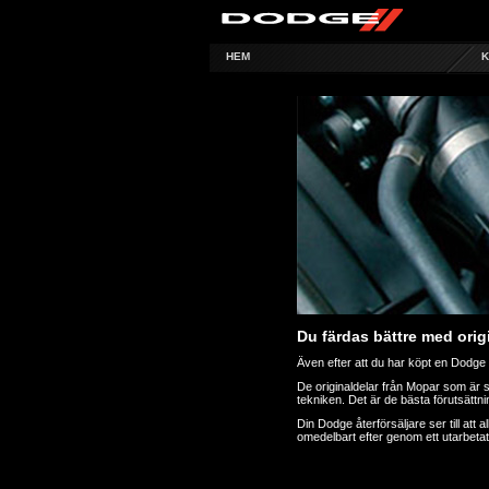
HEM
K
Du färdas bättre med origi
Även efter att du har köpt en Dodge ka
De originaldelar från Mopar som är s
tekniken. Det är de bästa förutsättni
Din Dodge återförsäljare ser till att
omedelbart efter genom ett utarbetat