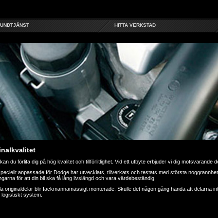
UNDTJÄNST
HITTA VERKSTAD
nalkvalitet
n du förlita dig på hög kvalitet och tillförlitlighet. Vid ett utbyte erbjuder vi dig motsvarande 
peciellt anpassade för Dodge har utvecklats, tillverkats och testats med största noggrannhe
ngarna för att din bil ska få lång livslängd och vara värdebeständig.
 alla originaldelar blir fackmannamässigt monterade. Skulle det någon gång hända att delarna in
 logistiskt system.