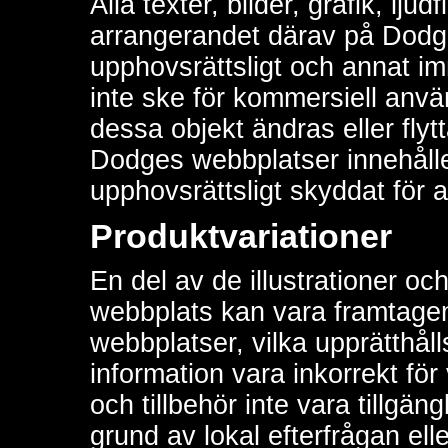
Alla texter, bilder, grafik, ljud
arrangerandet därav på Dodge
upphovsrättsligt och annat imm
inte ske för kommersiell använ
dessa objekt ändras eller flyt
Dodges webbplatser innehålle
upphovsrättsligt skyddat för 
Produktvariationer
En del av de illustrationer oc
webbplats kan vara framtage
webbplatser, vilka upprätthålls
information vara inkorrekt för
och tillbehör inte vara tillgäng
grund av lokal efterfrågan elle