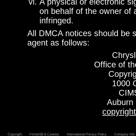
A physical or electronic s
on behalf of the owner of a
infringed.
All DMCA notices should be s
agent as follows:
Chrys
Office of t
Copyri
1000 C
CIMS
Auburn 
copyrigh
Copyright
Förbehåll & Cookies
International Privacy Policy
Company Info